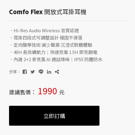
Comfo Flex
開放式耳掛耳機
．Hi-Res Audio Wireless 音質認證
．耳掛四段式可調整設計 穩固不滑落
．定向聲學技術 減少聲漏 沉浸式聆聽體驗
．40H 長效續航力；快速充電 1.5H 即充飽電
．內建 2+2 麥克風 AI 通話降噪｜IP55 防塵防水
分享：
1990
建議售價：
元
立即訂購