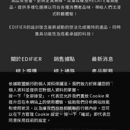
高品質音響，更跨足真無線、耳罩耳機及HECATE電競產
品，提供多樣化選擇以符合各種消費者品味，帶給人們沈浸
式聆聽體驗！
EDIFIER的設計理念是將感動的想法化成獨特的產品，同時
兼具功能性及搭載卓越的科技！
關於EDIFIER
銷售據點
最新消息
線上選購
線上通路
產品服務
挑選指南
音響聊天室
聯絡我們
依據歐盟施行的個人資料保護法，我們致力於保護您的
個人資料並提供您對個人資料的掌握。
按一下「全部接受」，代表您允許我們置放 Cookie 來
提升您在本網站上的使用體驗、協助我們分析網站效能
和使用狀況，以及讓我們投放相關聯的行銷內容。您可
GO TOP
以在下方管理 Cookie 設定。 按一下「確認」即代表您
同意採用目前的設定。
©
2026
台灣總代理：力孚國際有限公司
All Rights Reserved.