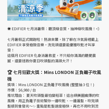
☀️ EDIFIER 七月消暑祭：聽頂級音質，抽神級吹風機！💨
七月暑假正式開跑啦！熱浪來襲，除了躲在冷氣房裡戴上
EDIFIER 享受極致音樂，洗完頭還要能優雅吹乾才叫享
受！
這個月 EDIFIER 化身消暑救星，不只給你滿滿的聽覺震
撼，還要拯救你夏日吹頭髮的滿頭大汗！
🏆 七月狂歡大獎：Mins LONDON 正負離子吹風
機
獎項：Mins LONDON 正負離子吹風機 (整整抽 3 位！)
市價：$6,980 / 台
推坑理由： 夏天吹頭髮最怕變稻草！這台網美圈瘋傳的吹
風機，用正負離子技術幫你一邊吹乾、一邊護髮，吹完頭
髮順到會發光～✨ 重點是乾髮速度極快，再也不用吹到流