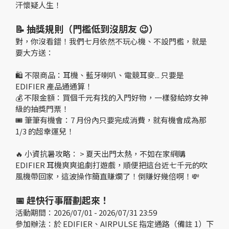
汗懷疑人生！
📝 抽獎規則（門檻低到沒朋友 😉）
對，你沒看錯！我們七月依然不玩心機、不設門檻，就是
要大方送：
🛍️ 不限商品：耳機、藍牙喇叭、電競耳麥... 只要是
EDIFIER 產品通通算！
💰 不限金額：買個千元有找的入門好物，一樣發給妳女神
級的抽獎門票！
🎟️ 筆筆有機會：7 月份內只要完成消費，就有機會成為那
1/3 的超幸運兒！
🔥 小資抗暑攻略： > 夏天出門太熱，不如在家網購
EDIFIER 耳機爽爽追劇打遊戲，順便把這台近七千元的吹
風機帶回家，這波操作簡直賺爛了！倒賺好幾倍啊！💸
📅 趕快行事曆劃起來！
活動期間：2026/07/01 - 2026/07/31 23:59
參加辦法：於 EDIFIER、AIRPULSE 指定通路（備註 1）下