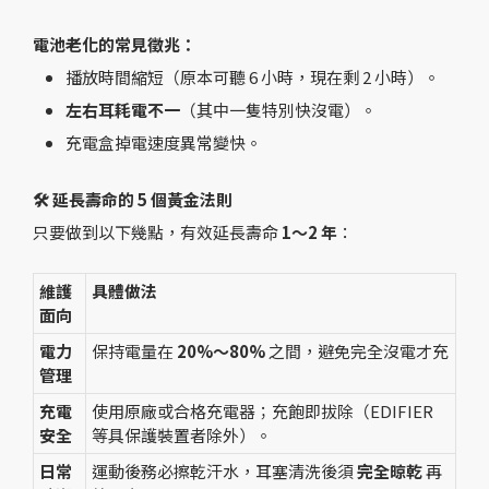
電池老化的常見徵兆：
播放時間縮短（原本可聽 6 小時，現在剩 2 小時）。
左右耳耗電不一
（其中一隻特別快沒電）。
充電盒掉電速度異常變快。
🛠️ 延長壽命的 5 個黃金法則
只要做到以下幾點，有效延長壽命
1～2 年
：
維護
具體做法
面向
電力
保持電量在
20%～80%
之間，避免完全沒電才充
管理
充電
使用原廠或合格充電器；充飽即拔除（EDIFIER
安全
等具保護裝置者除外）。
日常
運動後務必擦乾汗水，耳塞清洗後須
完全晾乾
再