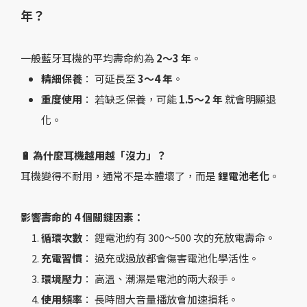
年？
一般藍牙耳機的平均壽命約為
2～3 年
。
精細保養
： 可延長至
3～4 年
。
重度使用
： 若缺乏保養，可能
1.5～2 年
就會明顯退
化。
🔋 為什麼耳機越用越「沒力」？
耳機變得不耐用，通常不是本體壞了，而是
鋰電池老化
。
影響壽命的 4 個關鍵因素：
循環次數
： 鋰電池約有 300～500 次的充放電壽命。
充電習慣
： 過充或過放都會傷害電池化學活性。
環境壓力
： 高溫、潮濕是電池的兩大殺手。
使用頻率
： 長時間大音量播放會加速損耗。