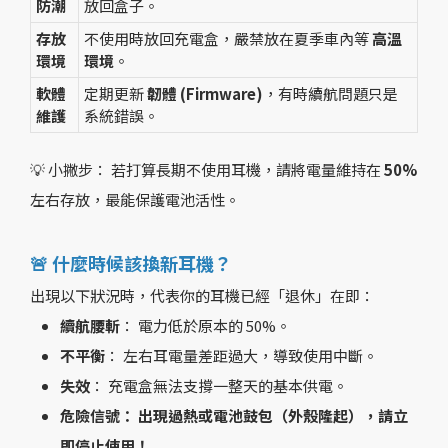
防潮
放回盒子。
存放
不使用時放回充電盒，嚴禁放在夏季車內等
高溫
環境
環境
。
軟體
定期更新
韌體 (Firmware)
，有時續航問題只是
維護
系統錯誤。
💡 小撇步： 若打算長期不使用耳機，請將電量維持在
50%
左右存放，最能保護電池活性。
🚨 什麼時候該換新耳機？
出現以下狀況時，代表你的耳機已經「退休」在即：
續航腰斬
： 電力低於原本的 50%。
不平衡
： 左右耳電量差距過大，導致使用中斷。
失效
： 充電盒無法支撐一整天的基本供電。
危險信號： 出現過熱或電池鼓包（外殼隆起），請立
即停止使用！